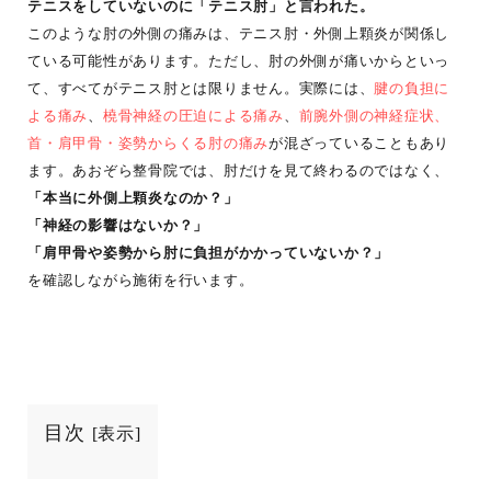
テニスをしていないのに「テニス肘」と言われた。
このような肘の外側の痛みは、テニス肘・外側上顆炎が関係し
ている可能性があります。ただし、肘の外側が痛いからといっ
て、すべてがテニス肘とは限りません。実際には、
腱の負担に
よる痛み
、
橈骨神経の圧迫による痛み
、
前腕外側の神経症状、
首・肩甲骨・姿勢からくる肘の痛み
が混ざっていることもあり
ます。あおぞら整骨院では、肘だけを見て終わるのではなく、
「本当に外側上顆炎なのか？」
「神経の影響はないか？」
「肩甲骨や姿勢から肘に負担がかかっていないか？」
を確認しながら施術を行います。
目次
[
表示
]