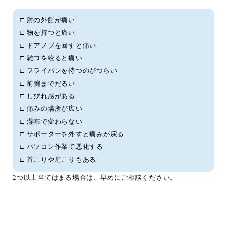
□ 肘の外側が痛い
□ 物を持つと痛い
□ ドアノブを回すと痛い
□ 雑巾を絞ると痛い
□ フライパンを持つのがつらい
□ 前腕までだるい
□ しびれ感がある
□ 痛みの場所が広い
□ 湿布で変わらない
□ サポーターを外すと痛みが戻る
□ パソコン作業で悪化する
□ 首こりや肩こりもある
2つ以上当てはまる場合は、早めにご相談ください。