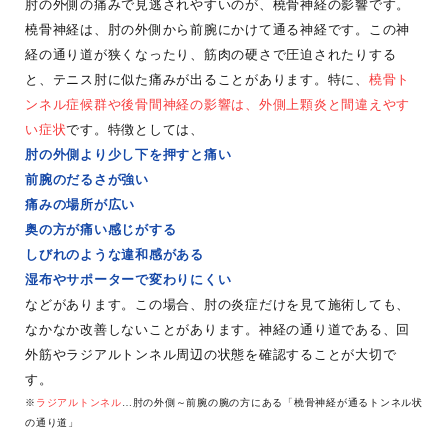
肘の外側の痛みで見逃されやすいのが、橈骨神経の影響です。
橈骨神経は、肘の外側から前腕にかけて通る神経です。この神
経の通り道が狭くなったり、筋肉の硬さで圧迫されたりする
と、テニス肘に似た痛みが出ることがあります。特に、
橈骨ト
ンネル症候群や後骨間神経の影響は、外側上顆炎と間違えやす
い症状
です。特徴としては、
肘の外側より少し下を押すと痛い
前腕のだるさが強い
痛みの場所が広い
奥の方が痛い感じがする
しびれのような違和感がある
湿布やサポーターで変わりにくい
などがあります。この場合、肘の炎症だけを見て施術しても、
なかなか改善しないことがあります。神経の通り道である、回
外筋やラジアルトンネル周辺の状態を確認することが大切で
す。
※
ラジアルトンネル
…肘の外側～前腕の腕の方にある「橈骨神経が通るトンネル状
の通り道」