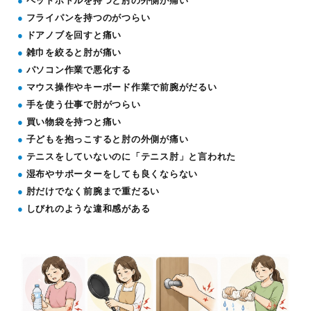
●
ペットボトルを持つと肘の外側が痛い
●
フライパンを持つのがつらい
●
ドアノブを回すと痛い
●
雑巾を絞ると肘が痛い
●
パソコン作業で悪化する
●
マウス操作やキーボード作業で前腕がだるい
●
手を使う仕事で肘がつらい
●
買い物袋を持つと痛い
●
子どもを抱っこすると肘の外側が痛い
●
テニスをしていないのに「テニス肘」と言われた
●
湿布やサポーターをしても良くならない
●
肘だけでなく前腕まで重だるい
●
しびれのような違和感がある