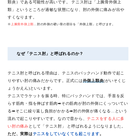
顆炎）である可能性が高いです。 テニス肘は「上腕骨外側上
顆」というところが過敏な状態になり、肘の外側に痛みが出や
すくなります。
※
上腕骨外側上顆
…肘の外側の硬い骨の部分を「外側上顆」と呼びます。
なぜ「テニス肘」と呼ばれるのか？
テニス肘と呼ばれる理由は、テニスのバックハンド動作で起こ
りやすい肘の痛みだからです。正式には
外側上顆炎
(がいそくじ
ょうかえん)といいます。
テニスでラケットを振る時、特にバックハンドでは、手首を反
らす筋肉・指を伸ばす筋肉➡その筋肉が肘の外側にくっついてい
る➡そこに繰り返し負担がかかる➡肘の外側が痛くなる…という
流れで起こりやすいです。なので昔から、
テニスをする人に多
い肘の痛み
として「テニス肘」 と呼ばれるようになりました。
ただ、実際は
テニスをしていなくても起こります
。