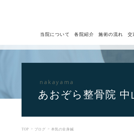
当院について
各院紹介
施術の流れ
交
nakayama
あおぞら整骨院 中
TOP
ブログ
本気の全身鍼