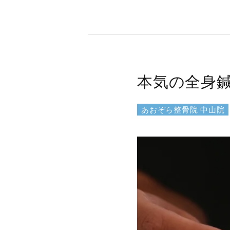
本気の全身
あおぞら整骨院 中山院