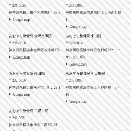
〒231-0055
〒233-0002
神奈川県横浜市中区末吉町4-68-3
神奈川県横浜市港南区上大岡西1-19-
Google map
1
Google map
あおぞら整骨院 金沢文庫院
あおぞら整骨院 中山院
〒236-0016
〒226-0014
神奈川県横浜市金沢区谷津町378
神奈川県横浜市緑区台村町292 ユニ
Google map
オンビル1階
Google map
あおぞら整骨院 蒔田院
あおぞら整骨院 和田町院
〒232-0016
〒240-0006
神奈川県横浜市南区宮元町2-29-1
神奈川県横浜市保土ヶ谷区星川3-7-
Google map
16
Google map
あおぞら整骨院 二俣川院
〒241-0821
神奈川県横浜市旭区二俣川2-61