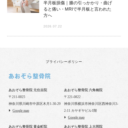
半月板損傷｜膝の引っかかり・曲げ
ると痛い・MRIで半月板と言われた
方へ
2026.07.22
プライバシーポリシー
あおぞら整骨院 元住吉院
あおぞら整骨院 六角橋院
〒211-0025
〒221-0822
神奈川県川崎市中原区木月1-30-29
神奈川県横浜市神奈川区西神奈川3-
Google map
2-11 カヤギヤビル1階
Google map
あおぞら整骨院 黄金町院
あおぞら整骨院 上大岡院