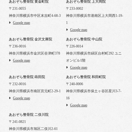
あおぞら整骨院 黄金町院
あおぞら整骨院 上大岡院
〒231-0055
〒233-0002
神奈川県横浜市中区末吉町4-68-3
神奈川県横浜市港南区上大岡西1-19-
Google map
1
Google map
あおぞら整骨院 金沢文庫院
あおぞら整骨院 中山院
〒236-0016
〒226-0014
神奈川県横浜市金沢区谷津町378
神奈川県横浜市緑区台村町292 ユニ
Google map
オンビル1階
Google map
あおぞら整骨院 蒔田院
あおぞら整骨院 和田町院
〒232-0016
〒240-0006
神奈川県横浜市南区宮元町2-29-1
神奈川県横浜市保土ヶ谷区星川3-7-
Google map
16
Google map
あおぞら整骨院 二俣川院
〒241-0821
神奈川県横浜市旭区二俣川2-61