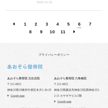
2026.01.02
1
2
3
4
5
6
7
8
9
10
11
プライバシーポリシー
あおぞら整骨院 元住吉院
あおぞら整骨院 六角橋院
〒211-0025
〒221-0822
神奈川県川崎市中原区木月1-30-29
神奈川県横浜市神奈川区西神奈川3-
Google map
2-11 カヤギヤビル1階
Google map