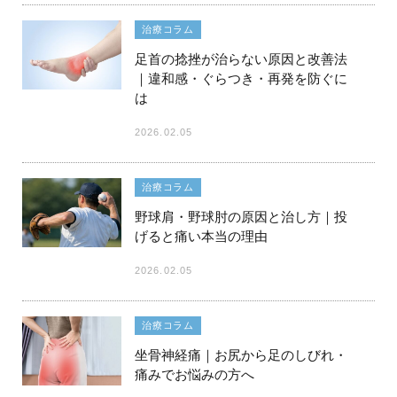
治療コラム
足首の捻挫が治らない原因と改善法
｜違和感・ぐらつき・再発を防ぐに
は
2026.02.05
治療コラム
野球肩・野球肘の原因と治し方｜投
げると痛い本当の理由
2026.02.05
治療コラム
坐骨神経痛｜お尻から足のしびれ・
痛みでお悩みの方へ