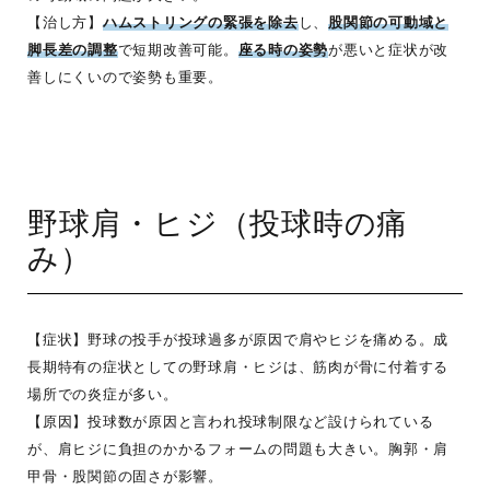
【治し方】
ハムストリングの緊張を除去
し、
股関節の可動域と
脚長差の調整
で短期改善可能。
座る時の姿勢
が悪いと症状が改
善しにくいので姿勢も重要。
野球肩・ヒジ（投球時の痛
み）
【症状】野球の投手が投球過多が原因で肩やヒジを痛める。成
長期特有の症状としての野球肩・ヒジは、筋肉が骨に付着する
場所での炎症が多い。
【原因】投球数が原因と言われ投球制限など設けられている
が、肩ヒジに負担のかかるフォームの問題も大きい。胸郭・肩
甲骨・股関節の固さが影響。