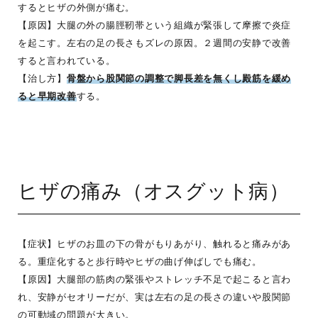
するとヒザの外側が痛む。
【原因】大腿の外の腸脛靭帯という組織が緊張して摩擦で炎症
を起こす。左右の足の長さもズレの原因。２週間の安静で改善
すると言われている。
【治し方】
骨盤から股関節の調整で脚長差を無くし殿筋を緩め
ると早期改善
する。
ヒザの痛み（オスグット病）
【症状】ヒザのお皿の下の骨がもりあがり、触れると痛みがあ
る。重症化すると歩行時やヒザの曲げ伸ばしでも痛む。
【原因】大腿部の筋肉の緊張やストレッチ不足で起こると言わ
れ、安静がセオリーだが、実は左右の足の長さの違いや股関節
の可動域の問題が大きい。