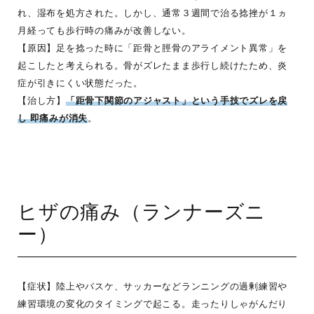
れ、湿布を処方された。しかし、通常３週間で治る捻挫が１ヵ
月経っても歩行時の痛みが改善しない。
【原因】足を捻った時に「距骨と脛骨のアライメント異常」を
起こしたと考えられる。骨がズレたまま歩行し続けたため、炎
症が引きにくい状態だった。
【治し方】
「距骨下関節のアジャスト」という手技でズレを戻
し 即痛みが消失
。
ヒザの痛み（ランナーズニ
ー）
【症状】陸上やバスケ、サッカーなどランニングの過剰練習や
練習環境の変化のタイミングで起こる。走ったりしゃがんだり