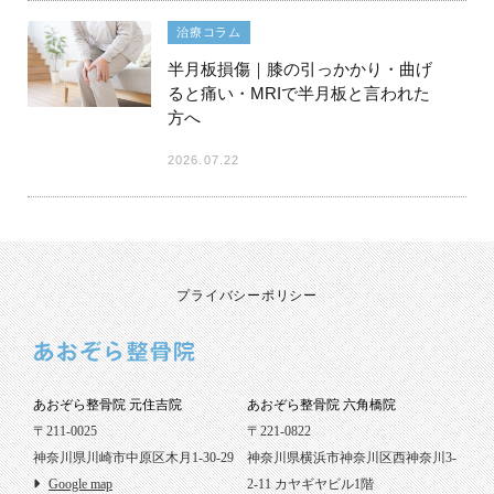
治療コラム
半月板損傷｜膝の引っかかり・曲げ
ると痛い・MRIで半月板と言われた
方へ
2026.07.22
プライバシーポリシー
あおぞら整骨院 元住吉院
あおぞら整骨院 六角橋院
〒211-0025
〒221-0822
神奈川県川崎市中原区木月1-30-29
神奈川県横浜市神奈川区西神奈川3-
Google map
2-11 カヤギヤビル1階