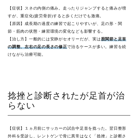
【症状】スネの内側の痛み。走ったりジャンプすると痛みが増
すが、重症化(疲労骨折)すると歩くだけでも激痛。
【原因】成長期の過度の練習で起こりやすいが、足の形・関
節・筋肉の状態・練習環境の変化なども影響する。
【治し方】一般的には安静がセオリーだが、実は
股関節と足首
の調整、左右の足の長さの修正
で治るケースが多い。練習を続
けながら治療可能。
捻挫と診断されたが足首が治
らない
【症状】１ヵ月前にサッカーの試合中足首を捻った。翌日整形
外科を受診し、レントゲンで骨に異常はなく「捻挫」と診断さ