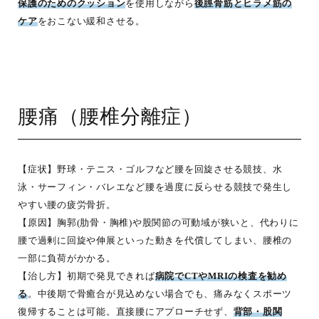
保護のためのクッション
を使用しながら
後脛骨筋とヒラメ筋の
ケア
をおこない緩和させる。
腰痛（腰椎分離症）
【症状】野球・テニス・ゴルフなど腰を回旋させる競技、水
泳・サーフィン・バレエなど腰を過度に反らせる競技で発生し
やすい腰の疲労骨折。
【原因】胸郭(肋骨・胸椎)や股関節の可動域が狭いと、代わりに
腰で過剰に回旋や伸展といった動きを代償してしまい、腰椎の
一部に負荷がかかる。
【治し方】初期で発見できれば
病院でCTやMRIの検査を勧め
る
。中後期で骨癒合が見込めない場合でも、痛みなくスポーツ
復帰することは可能。直接腰にアプローチせず、
背部・股関